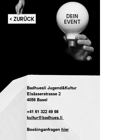
DEIN
< ZURÜCK
EVENT
Badhuesli Jugend&Kultur
Elsässerstrasse 2
4056 Basel
+41 61 322 49 98
kultur@badhues.li
Bookinganfragen
hier