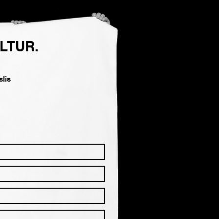
LTUR.
lis